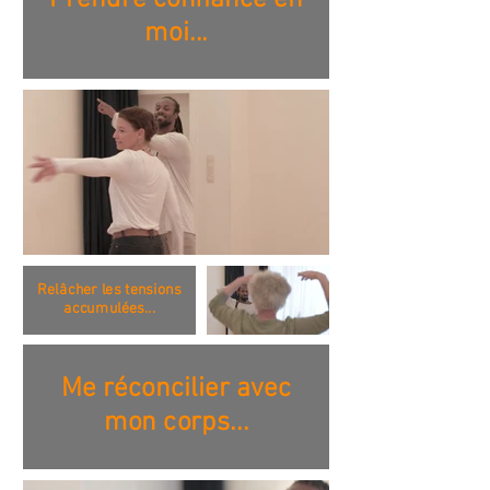
moi...
Relâcher les tensions
accumulées...
Me réconcilier avec
mon corps...